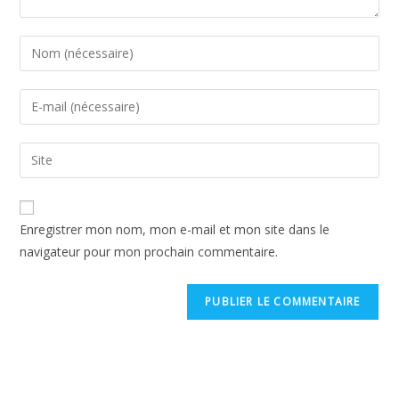
Enter
your
name
Enter
or
your
username
email
Saisir
to
address
l’URL
comment
to
de
A
comment
votre
Enregistrer mon nom, mon e-mail et mon site dans le
l
site
navigateur pour mon prochain commentaire.
t
(facultatif)
e
r
n
a
t
i