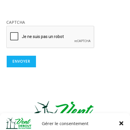
CAPTCHA
A
l
t
e
r
n
a
t
Gérer le consentement
i